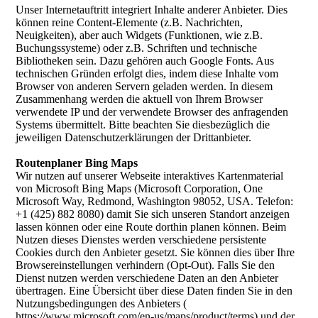
Unser Internetauftritt integriert Inhalte anderer Anbieter. Dies
können reine Content-Elemente (z.B. Nachrichten,
Neuigkeiten), aber auch Widgets (Funktionen, wie z.B.
Buchungssysteme) oder z.B. Schriften und technische
Bibliotheken sein. Dazu gehören auch Google Fonts. Aus
technischen Gründen erfolgt dies, indem diese Inhalte vom
Browser von anderen Servern geladen werden. In diesem
Zusammenhang werden die aktuell von Ihrem Browser
verwendete IP und der verwendete Browser des anfragenden
Systems übermittelt. Bitte beachten Sie diesbezüglich die
jeweiligen Datenschutzerklärungen der Drittanbieter.
Routenplaner Bing Maps
Wir nutzen auf unserer Webseite interaktives Kartenmaterial
von Microsoft Bing Maps (Microsoft Corporation, One
Microsoft Way, Redmond, Washington 98052, USA. Telefon:
+1 (425) 882 8080) damit Sie sich unseren Standort anzeigen
lassen können oder eine Route dorthin planen können. Beim
Nutzen dieses Dienstes werden verschiedene persistente
Cookies durch den Anbieter gesetzt. Sie können dies über Ihre
Browsereinstellungen verhindern (Opt-Out). Falls Sie den
Dienst nutzen werden verschiedene Daten an den Anbieter
übertragen. Eine Übersicht über diese Daten finden Sie in den
Nutzungsbedingungen des Anbieters (
https://www.microsoft.com/en-us/maps/product/terms) und der