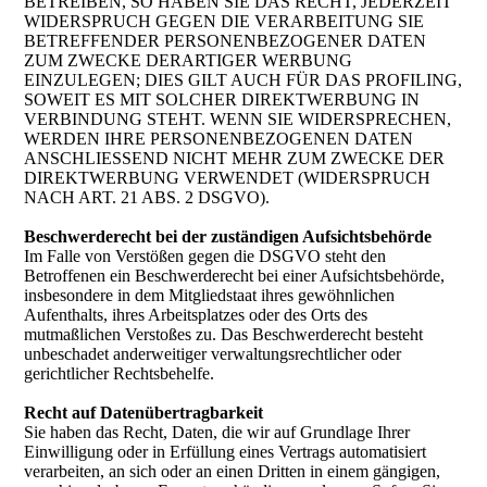
BETREIBEN, SO HABEN SIE DAS RECHT, JEDERZEIT
WIDERSPRUCH GEGEN DIE VERARBEITUNG SIE
BETREFFENDER PERSONENBEZOGENER DATEN
ZUM ZWECKE DERARTIGER WERBUNG
EINZULEGEN; DIES GILT AUCH FÜR DAS PROFILING,
SOWEIT ES MIT SOLCHER DIREKTWERBUNG IN
VERBINDUNG STEHT. WENN SIE WIDERSPRECHEN,
WERDEN IHRE PERSONENBEZOGENEN DATEN
ANSCHLIESSEND NICHT MEHR ZUM ZWECKE DER
DIREKTWERBUNG VERWENDET (WIDERSPRUCH
NACH ART. 21 ABS. 2 DSGVO).
Beschwerderecht bei der zuständigen Aufsichtsbehörde
Im Falle von Verstößen gegen die DSGVO steht den
Betroffenen ein Beschwerderecht bei einer Aufsichtsbehörde,
insbesondere in dem Mitgliedstaat ihres gewöhnlichen
Aufenthalts, ihres Arbeitsplatzes oder des Orts des
mutmaßlichen Verstoßes zu. Das Beschwerderecht besteht
unbeschadet anderweitiger verwaltungsrechtlicher oder
gerichtlicher Rechtsbehelfe.
Recht auf Datenübertragbarkeit
Sie haben das Recht, Daten, die wir auf Grundlage Ihrer
Einwilligung oder in Erfüllung eines Vertrags automatisiert
verarbeiten, an sich oder an einen Dritten in einem gängigen,